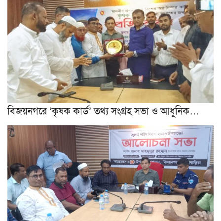
বিজয়নগরে ‘কৃষক কার্ড’ তথ্য সংগ্রহ সভা ও আধুনিক…