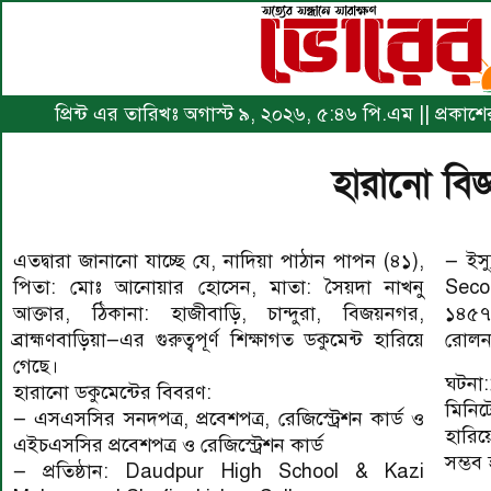
প্রিন্ট এর তারিখঃ অগাস্ট ৯, ২০২৬, ৫:৪৬ পি.এম || প্রকা
হারানো বিজ্ঞ
এতদ্বারা জানানো যাচ্ছে যে, নাদিয়া পাঠান পাপন (৪১),
— ইস্
পিতা: মোঃ আনোয়ার হোসেন, মাতা: সৈয়দা নাখনু
Secon
আক্তার, ঠিকানা: হাজীবাড়ি, চান্দুরা, বিজয়নগর,
১৪৫৭৮১
ব্রাহ্মণবাড়িয়া—এর গুরুত্বপূর্ণ শিক্ষাগত ডকুমেন্ট হারিয়ে
রোলন
গেছে।
ঘটনা:১
হারানো ডকুমেন্টের বিবরণ:
মিনিট
— এসএসসির সনদপত্র, প্রবেশপত্র, রেজিস্ট্রেশন কার্ড ও
হারিয়
এইচএসসির প্রবেশপত্র ও রেজিস্ট্রেশন কার্ড
সম্ভব
— প্রতিষ্ঠান: Daudpur High School & Kazi