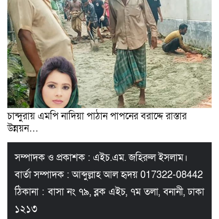
চান্দুরায় এমপি নাদিয়া পাঠান পাপনের বরাদ্দে রাস্তার
উন্নয়ন…
সম্পাদক ও প্রকাশক : এইচ.এম. জহিরুল ইসলাম।
বার্তা সম্পাদক : আব্দুল্লাহ আল হৃদয় 017322-08442
ঠিকানা : বাসা নং ৭৯, ব্লক এইচ, ৭ম তলা, বনানী, ঢাকা
১২১৩