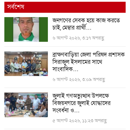
সর্বশেষ
জনগণের সেবক হয়ে কাজ করতে
চাই, মেম্বার প্রার্থী…
৬ আগস্ট ২০২৬, ৩:১৭ অপরাহ্ণ
ব্রাক্ষণবাড়িয়া জেলা পরিষদ প্রশাসক
সিরাজুল ইসলামের সাথে
সাংবাদিক…
৬ আগস্ট ২০২৬, ৩:০৯ অপরাহ্ণ
জুলাই গণঅভ্যুত্থান উপলক্ষে
বিজয়নগরে জুলাই যোদ্ধাদের
সংবর্ধনা ও…
৫ আগস্ট ২০২৬, ১১:২৩ অপরাহ্ণ