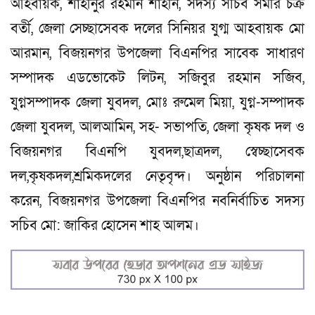
আহবায়ক, শাহীনুর রহমান শাহীন, সদস্য সচিব সমীর চক্র
বর্তী, জেলা সেচ্ছাসেবক দলের সিনিয়র যুগ্ম আহবায়ক মো
আরমান, বিজয়নগর উপজেলা বিএনপির সাবেক সাধারণ
সম্পাদক এডভোকেট লিটন, সজিবুর রহমান সজিব,
যুগ্নসম্পাদক জেলা যুবদল, মোঃ রুমেল মিয়া, যুগ্ন-সম্পাদক
জেলা যুবদল, আলআমিন, সহ- সভাপতি, জেলা কৃষক দল ও
বিজয়নগর বিএনপি যুবদল,ছাত্রদল, স্বেচ্ছাসেবক
দল,কৃষকদল,শ্রমিকদলের নেতৃবৃন্দ। অনুষ্ঠান পরিচালনা
করেন, বিজয়নগর উপজেলা বিএনপির নবনির্বাচিত সদস্য
সচিব মো: জাকির হোসেন শাহ আলম।