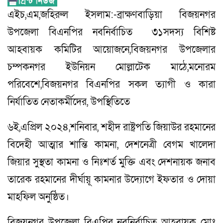
এইচ,এম,জহিরুল ইসলাম:-ব্রাক্ষণবাড়িয়া বিজয়নগর
উপজেলা বিএনপির নবনির্বাচিত ৩১সদস্য বিশিষ্ট
আহবায়ক কমিটির আয়োজনে,বিজয়নগর উপজেলার
চম্পকনগর ইউনিয়ন মোল্লাটেক মাঠে,মনোরম
পরিবেশে,বিজয়নগর বিএনপির সকল ত্যাগী ও কারা
নির্যাতিত নেতাকর্মীদের, উপস্থিতিতে
৬ই,এপ্রিল ২০২৪,শনিবার, শহীদ রাষ্ট্রপতি জিয়াউর রহমানের
বিদেহী আত্মার শান্তি কামনা, দেশনেত্রী বেগম খালেদা
জিয়ার সুস্থতা কামনা ও নিঃশর্ত মুক্তি এবং দেশনায়ক জনাব
তারেক রহমানের দীর্ঘায়ূ কামনার উদ্যোগে ইফতার ও দোয়া
মাহফিল অনুষ্ঠিত।
বিজয়নগর উপজেলা বিএপির নবনির্বাচিত আহবায়ক মোঃ