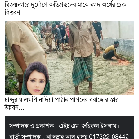
বিজয়নগরে দুর্যোগে ক্ষতিগ্রস্তদের মাঝে নগদ অর্থের চেক
বিতরণ।
চান্দুরায় এমপি নাদিয়া পাঠান পাপনের বরাদ্দে রাস্তার
উন্নয়ন…
সম্পাদক ও প্রকাশক : এইচ.এম. জহিরুল ইসলাম।
বার্তা সম্পাদক : আব্দুল্লাহ আল হৃদয় 017322-08442