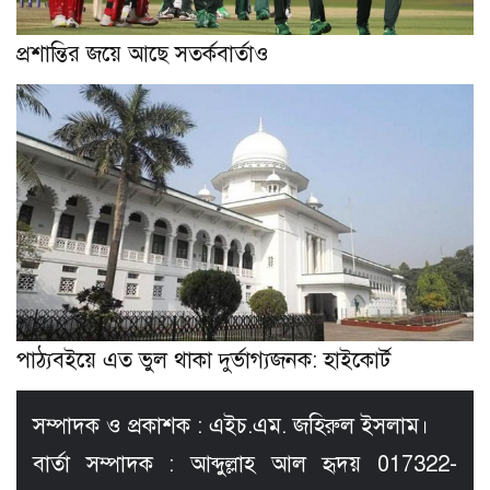
প্রশান্তির জয়ে আছে সতর্কবার্তাও
পাঠ্যবইয়ে এত ভুল থাকা দুর্ভাগ্যজনক: হাইকোর্ট
সম্পাদক ও প্রকাশক : এইচ.এম. জহিরুল ইসলাম।
বার্তা সম্পাদক : আব্দুল্লাহ আল হৃদয় 017322-