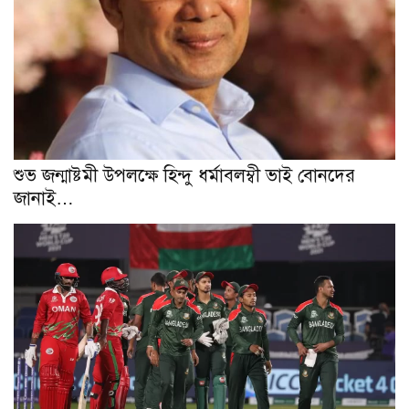
শুভ জন্মাষ্টমী উপলক্ষে হিন্দু ধর্মাবলম্বী ভাই বোনদের
জানাই…