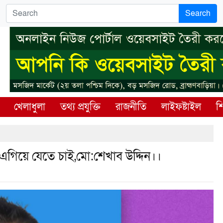
Search
খেলাধুলা
তথ্য প্রযুক্তি
রাজনীতি
লাইফষ্টাইল
শি
 এগিয়ে যেতে চাই,মো:শেখাব উদ্দিন।।