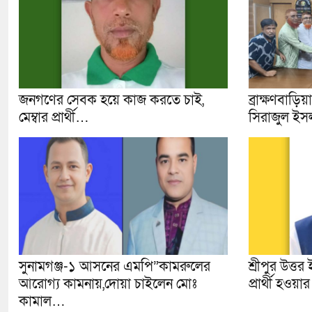
জনগণের সেবক হয়ে কাজ করতে চাই,
ব্রাক্ষণবাড়ি
মেম্বার প্রার্থী…
সিরাজুল ইস
সুনামগঞ্জ-১ আসনের এমপি”কামরুলের
শ্রীপুর উত্ত
আরোগ্য কামনায়,দোয়া চাইলেন মোঃ
প্রার্থী হওয়
কামাল…