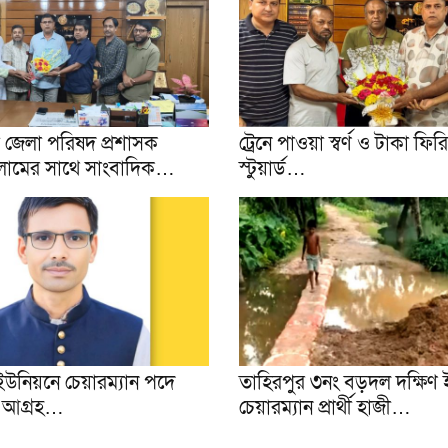
য়া জেলা পরিষদ প্রশাসক
ট্রেনে পাওয়া স্বর্ণ ও টাকা ফি
লামের সাথে সাংবাদিক…
স্টুয়ার্ড…
র ইউনিয়নে চেয়ারম্যান পদে
তাহিরপুর ৩নং বড়দল দক্ষিণ 
ার আগ্ৰহ…
চেয়ারম্যান প্রার্থী হাজী…