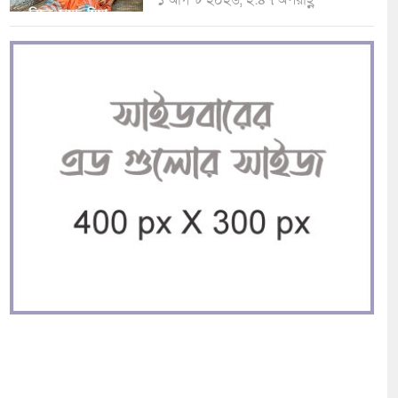
১ আগস্ট ২০২৬, ২:৪৭ অপরাহ্ণ