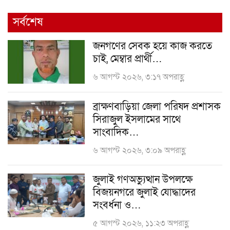
সর্বশেষ
জনগণের সেবক হয়ে কাজ করতে
চাই, মেম্বার প্রার্থী…
৬ আগস্ট ২০২৬, ৩:১৭ অপরাহ্ণ
ব্রাক্ষণবাড়িয়া জেলা পরিষদ প্রশাসক
সিরাজুল ইসলামের সাথে
সাংবাদিক…
৬ আগস্ট ২০২৬, ৩:০৯ অপরাহ্ণ
জুলাই গণঅভ্যুত্থান উপলক্ষে
বিজয়নগরে জুলাই যোদ্ধাদের
সংবর্ধনা ও…
৫ আগস্ট ২০২৬, ১১:২৩ অপরাহ্ণ