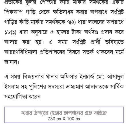
প্রতীকের ঝুলন্ত পোস্টার কাঁচি মার্কার সমর্থকের একটি
পিকআপ গাড়ি থেকে ক্ষতিসাধন করার অপরাধে সংশ্লিষ্ট
গাড়ির কাঁচি মার্কার সমর্থককে ৭(২) ধারা লঙ্ঘনের অপরাধে
১৮(১) ধারা অনুসারে ৫ হাজার টাকা অর্থদণ্ড প্রদান করে
আদায় করা হয়। এ সময় সংশ্লিষ্ট প্রার্থী ভবিষ্যতে
আচরণবিধিমালা প্রতিপালনের বিষয়ে সতর্ক থাকবেন মর্মে
জানান।
এ সময় বিজয়নগর থানার অফিসার ইনচার্জ মো: আসাদুল
ইসলাম সহ পুলিশের সদস্যরা ভ্রাম্যমাণ আদালতকে সার্বিক
সহযোগিতা করেন