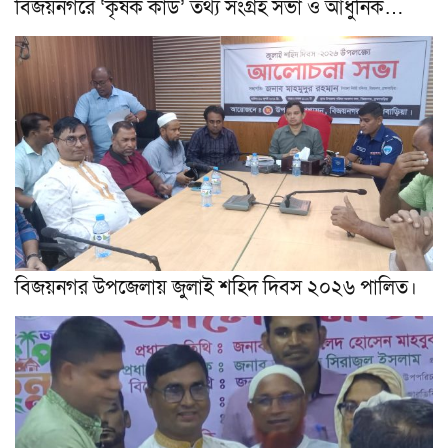
বিজয়নগরে ‘কৃষক কার্ড’ তথ্য সংগ্রহ সভা ও আধুনিক…
বিজয়নগর উপজেলায় জুলাই শহিদ দিবস ২০২৬ পালিত।