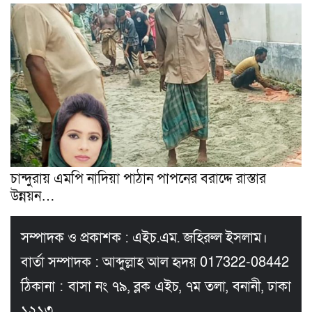
চান্দুরায় এমপি নাদিয়া পাঠান পাপনের বরাদ্দে রাস্তার
উন্নয়ন…
সম্পাদক ও প্রকাশক : এইচ.এম. জহিরুল ইসলাম।
বার্তা সম্পাদক : আব্দুল্লাহ আল হৃদয় 017322-08442
ঠিকানা : বাসা নং ৭৯, ব্লক এইচ, ৭ম তলা, বনানী, ঢাকা
১২১৩