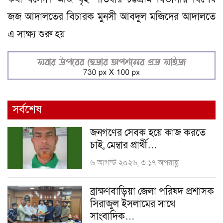
জজ আদালতের বিচারক মুনসী আবদুল মজিদের আদালতে
এ সাক্ষ্য শুরু হয়
সর্বশেষ
জনগণের সেবক হয়ে কাজ করতে
চাই, মেম্বার প্রার্থী…
৬ আগস্ট ২০২৬, ৩:১৭ অপরাহ্ণ
ব্রাক্ষণবাড়িয়া জেলা পরিষদ প্রশাসক
সিরাজুল ইসলামের সাথে
সাংবাদিক…