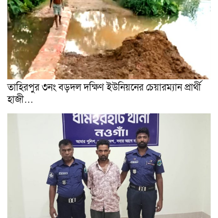
তাহিরপুর ৩নং বড়দল দক্ষিণ ইউনিয়নের চেয়ারম্যান প্রার্থী
হাজী…