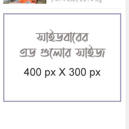
১ আগস্ট ২০২৬, ২:৪৭ অপরাহ্ণ