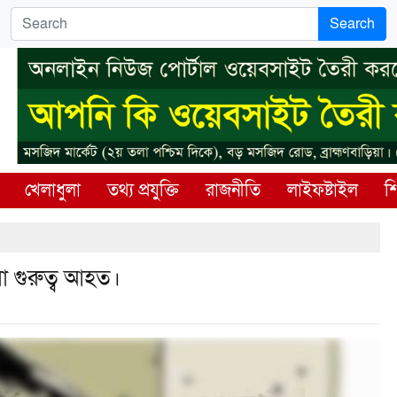
Search
খেলাধুলা
তথ্য প্রযুক্তি
রাজনীতি
লাইফষ্টাইল
শি
মা গুরুত্ব আহত।