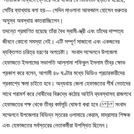
সেটির ব্যাখ্যায় বলা হয়— সেদিন মাওলানা আফজাল হোসেন গুরুতর
অসুস্থ অবস্থায় কাতরাচ্ছিলেন।
​তদন্তে প্রমাণিত হয়েছে তাঁরা বৈধ স্বামী-স্ত্রী এবং তাঁদের দাম্পত্য
জীবনে কোনো সমস্যা নেই। এটি সম্পূর্ণ সাজানো এবং একজনের
ব্যক্তিগত চরিত্র হরণের অপচেষ্টা। ​ ​সংবাদ সম্মেলনে উপজেলা
হেফাজতে ইসলামের সভাপতি আল্লামা শফিকুল ইসলাম তীব্র ক্ষোভ
প্রকাশ করে বলেন, আগামী ৪৮ ঘণ্টার মধ্যে ভিডিও প্রচারকারীদের
প্রকাশ্যে ক্ষমা চাইতে হবে। অন্যথায় জেলা হেফাজতের শীর্ষ নেতাদের
সাথে পরামর্শ করে দোষীদের বিরুদ্ধে কঠোর আইনি ব্যবস্থাসহ রাজপথে
হেফাজতের পক্ষ থেকে তীব্র কর্মসূচি ঘোষণা করা হবে। ​সংবাদ
সম্মেলনে উপজেলার বিভিন্ন স্তরের ওলামায়ে কেরাম, মাদ্রাসার শিক্ষক
এবং হেফাজতের সর্বস্তরের নেতাকর্মীরা উপস্থিত ছিলেন।