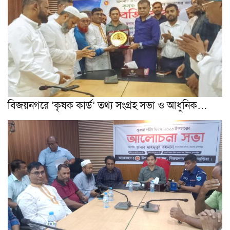
বিজয়নগরে ‘কৃষক কার্ড’ তথ্য সংগ্রহ সভা ও আধুনিক…