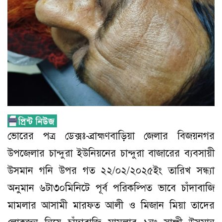
ভোরের পত্র ডেক্সঃ-ব্রাহ্মণবাড়িয়া জেলার বিজয়নগর
উপজেলার চান্দুরা ইউনিয়নের চান্দুরা বাজারের ব্যবসায়ী
উসমান গনি উপর গত ২২/০২/২০২৫ইং তারিখ সন্ধ্যা
অনুমান ৬টা৩০মিনিটে পূর্ব পরিকল্পিত ভাবে চাঁদাবাজি
মামলার আসামী মারফত আলী ও মিজান মিয়া তাদের