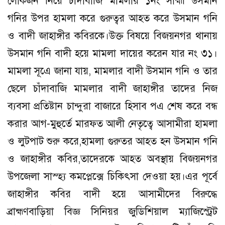
লোকজন নিয়ে চাঁদাবাজি মামলার ১নং সাহ্মী উসমান
গনির উপর হামলা করে গুরুত্বর আহত করে উসমান গনি
ও বাদী জাহাঙ্গীর কবিরকে।উক্ত বিষয়ে বিজয়নগর থানায়
উসমান গনি বাদী হয়ে মামলা দায়ের করেন যার নং ৩১।
মামলা সূএে জানা যায়, মামলার বাদী উসমান গনি ও তার
ছেলে চাঁদাবাজি মামলার বাদী জাহাঙ্গীর তাদের নিজ
ব্যবসা প্রতিষ্টান চান্দুরা বাজারে হিসাব পএ শেষ করে বন্ধ
করার আগ-মুহুর্তে মারফত আলী নেতৃত্বে আসামীরা হামলা
ও লুটপাট শুরু করে,হামলা গুরুতর আহত হন উসমান গনি
ও জাহাঙ্গীর কবির,তাদেরকে আহত অবস্থায় বিজয়নগর
উপজেলা সাস্হ্য কমপ্লেক্সে চিকিৎসা দেওয়া হয়।এর পূর্বে
জাহাঙ্গীর কবির বাদী হয়ে আসামীদের বিরুদ্ধে
ব্রাহ্মণবাড়িয়া বিজ্ঞ সিনিয়র জুডিশিয়াল ম্যাজিস্ট্রেট