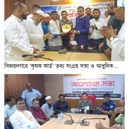
বিজয়নগরে ‘কৃষক কার্ড’ তথ্য সংগ্রহ সভা ও আধুনিক…