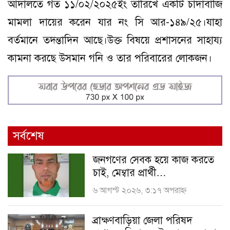
আদালতে গত ১১/০২/২০২৫ইং তারিখে একটি চাঁদাবাজি
মামলা দায়ের করেন যার নং সি আর-১৪৯/২৫।যাহা
বর্তমানে তদন্তাদিন আছে।উক্ত বিষয়ে প্রশাসনের সাহায্য
কামনা করছে উসমান গনি ও তার পরিবারের লোকজন।
সর্বশেষ
জনগণের সেবক হয়ে কাজ করতে
চাই, মেম্বার প্রার্থী…
৬ আগস্ট ২০২৬, ৩:১৭ অপরাহ্ণ
ব্রাক্ষণবাড়িয়া জেলা পরিষদ