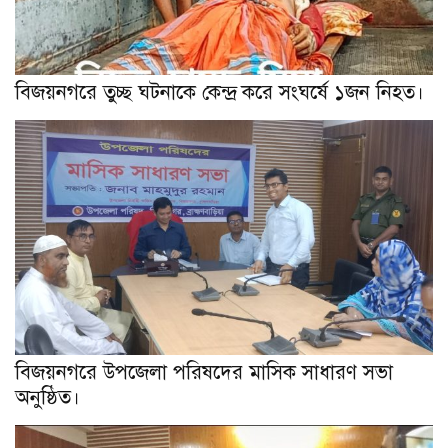
বিজয়নগরে তুচ্ছ ঘটনাকে কেন্দ্র করে সংঘর্ষে ১জন নিহত।
বিজয়নগরে উপজেলা পরিষদের মাসিক সাধারণ সভা
অনুষ্ঠিত।