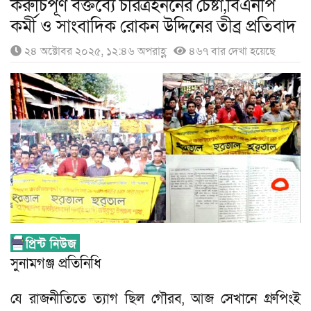
করুচিপূর্ণ বক্তব্যে চরিত্রহননের চেষ্টা,বিএনপি
কর্মী ও সাংবাদিক রোকন উদ্দিনের তীব্র প্রতিবাদ
২৪ অক্টোবর ২০২৫, ১২:৪৬ অপরাহ্ণ
৪৬৭ বার দেখা হয়েছে
সুনামগঞ্জ প্রতিনিধি
যে রাজনীতিতে ত্যাগ ছিল গৌরব, আজ সেখানে গ্রুপিংই