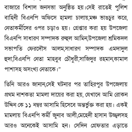
বাজারে বিশাল জনসভা অনুষ্ঠিত হয়।সেই রাতেই পুলিশ
বাহিনী বিএনপি অফিসে হামলা চালায়,মঞ্চ ভাঙচুর করে,
নেতাকর্মীদের ওপর চড়াও হয়। গ্রেপ্তার করা হয় উপজেলা
বিএনপি সাধারণ সম্পাদক রুহুল আমিন,উপজেলা শ্রমিকদল
সভাপতি ফেরদৌস আলম,সাধারণ সম্পাদক এমদাদুল
হুদা,বিএনপি নেতা মাহবুব চৌধুরী,সাজিদুর রহমান,কামাল
পাশাসহ অসংখ্য নেতাকে।”
তিনি আরও জানান,সেই ঘটনার পর তাহিরপুর উপজেলায়
প্রথম নাশকতা মামলা দায়ের করা হয়, যেখানে আমি রোকন
উদ্দিন কে ১১ নম্বর আসামি হিসেবে অন্তর্ভুক্ত করা হয়। একই
মামলায় বিএনপি কর্মী জুনাব আলী,মেহেদী হাসান উজ্জ্বলসহ
আরও অনেকেই আসামি হন। সেদিন গ্রেফতার এড়াতে