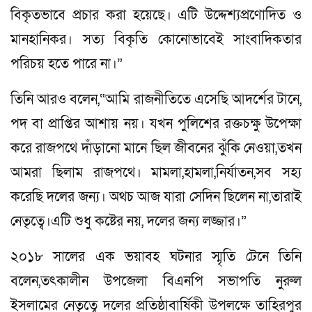
বিকৃতভাবে প্রচার করা হয়েছে। এটি উদ্দেশ্যপ্রণোদিত ও
মানহানিকর। সত্য বিকৃতি কোনোভাবেই সাংবাদিকতার
পরিচয় হতে পারে না।”
তিনি আরও বলেন,“আমি রাজনীতিতে এসেছি আদর্শের টানে,
পদ বা প্রাপ্তির আশায় নয়। যখন পুলিশের রক্তচক্ষু উপেক্ষা
করে রাজপথে দাঁড়ানো মানে ছিল জীবনের ঝুঁকি নেওয়া,তখন
আমরা ছিলাম রাজপথে। মামলা,হামলা,নির্যাতন,সব সহ্য
করেছি দলের জন্য। অথচ আজ যারা সেদিন ছিলেন না,তারাই
নেতৃত্বে।এটি শুধু কষ্টের নয়, দলের জন্য লজ্জার।”
২০১৮ সালের এক ভয়াবহ ঘটনার স্মৃতি টেনে তিনি
বলেন,তৎকালীন উপজেলা বিএনপি সভাপতি নুরুল
ইসলামের নেতৃত্বে দলের প্রতিষ্ঠাবার্ষিকী উপলক্ষে তাহিরপুর