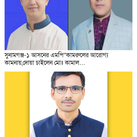
সুনামগঞ্জ-১ আসনের এমপি”কামরুলের আরোগ্য
কামনায়,দোয়া চাইলেন মোঃ কামাল…