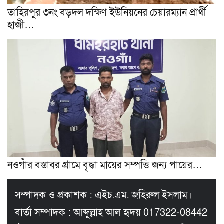
তাহিরপুর ৩নং বড়দল দক্ষিণ ইউনিয়নের চেয়ারম্যান প্রার্থী
হাজী…
নওগাঁর বস্তাবর গ্রামে বৃদ্ধা মায়ের সম্পত্তি জন্য পায়ের…
সম্পাদক ও প্রকাশক : এইচ.এম. জহিরুল ইসলাম।
বার্তা সম্পাদক : আব্দুল্লাহ আল হৃদয় 017322-08442