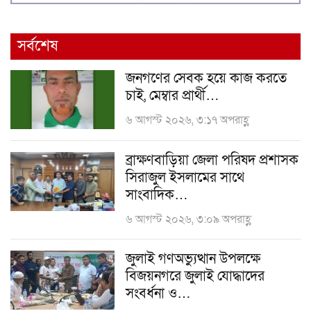
সর্বশেষ
জনগণের সেবক হয়ে কাজ করতে
চাই, মেম্বার প্রার্থী…
৬ আগস্ট ২০২৬, ৩:১৭ অপরাহ্ণ
ব্রাক্ষণবাড়িয়া জেলা পরিষদ প্রশাসক
সিরাজুল ইসলামের সাথে
সাংবাদিক…
৬ আগস্ট ২০২৬, ৩:০৯ অপরাহ্ণ
জুলাই গণঅভ্যুত্থান উপলক্ষে
বিজয়নগরে জুলাই যোদ্ধাদের
সংবর্ধনা ও…