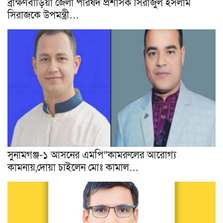
ব্রাক্ষণবাড়িয়া জেলা পরিষদ প্রশাসক সিরাজুল ইসলাম
সিরাজকে উপমন্ত্রী…
সুনামগঞ্জ-১ আসনের এমপি”কামরুলের আরোগ্য
কামনায়,দোয়া চাইলেন মোঃ কামাল…