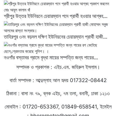
শ্রীপুর উত্তর ইউনিয়নে চেয়ারম্যান পদে প্রার্থী হওয়ার আগ্ৰহ…
তাহিরপুর ৩নং বড়দল দক্ষিণ ইউনিয়নের চেয়ারম্যান প্রার্থী হাজী…
নওগাঁর বস্তাবর গ্রামে বৃদ্ধা মায়ের সম্পত্তি জন্য পায়ের…
সম্পাদক ও প্রকাশক : এইচ.এম. জহিরুল ইসলাম।
বার্তা সম্পাদক : আব্দুল্লাহ আল হৃদয় 017322-08442
ঠিকানা : বাসা নং ৭৯, ব্লক এইচ, ৭ম তলা, বনানী, ঢাকা ১২১৩
মোবাইল : 01720-653367, 01849-658541, ইমেইল
: bhorerpotro@gmail.com