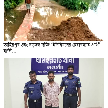
তাহিরপুর ৩নং বড়দল দক্ষিণ ইউনিয়নের চেয়ারম্যান প্রার্থী
হাজী…