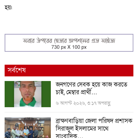
হয়৷
সর্বশেষ
জনগণের সেবক হয়ে কাজ করতে
চাই, মেম্বার প্রার্থী…
৬ আগস্ট ২০২৬, ৩:১৭ অপরাহ্ণ
ব্রাক্ষণবাড়িয়া জেলা পরিষদ প্রশাসক
সিরাজুল ইসলামের সাথে
সাংবাদিক…