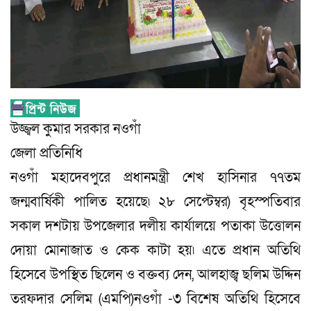
উজ্জ্বল কুমার সরকার নওগাঁ
জেলা প্রতিনিধি
নওগাঁ মহাদেবপুরে প্রধানমন্ত্রী শেখ হাসিনার ৭৭তম
জন্মবার্ষিকী পালিত হয়েছে৷ ২৮ সেপ্টেম্বর) বৃহস্পতিবার
সকাল দশটায় উপজেলার দলীয় কার্যালয়ে পতাকা উত্তোলন
দোয়া মোনাজাত ও কেক কাটা হয়৷ এতে প্রধান অতিথি
হিসেবে উপস্থিত ছিলেন ও বক্তব্য দেন, আলহাজ্ব ছলিম উদ্দিন
তরফদার সেলিম (এমপি)নওগাঁ -৩ বিশেষ অতিথি হিসেবে