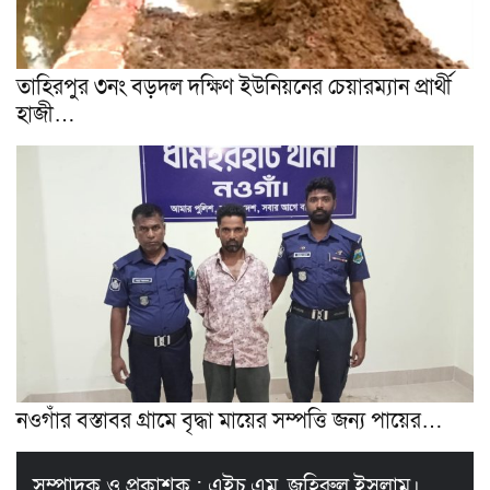
তাহিরপুর ৩নং বড়দল দক্ষিণ ইউনিয়নের চেয়ারম্যান প্রার্থী
হাজী…
নওগাঁর বস্তাবর গ্রামে বৃদ্ধা মায়ের সম্পত্তি জন্য পায়ের…
সম্পাদক ও প্রকাশক : এইচ.এম. জহিরুল ইসলাম।