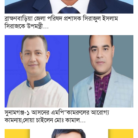
ব্রাক্ষণবাড়িয়া জেলা পরিষদ প্রশাসক সিরাজুল ইসলাম
সিরাজকে উপমন্ত্রী…
সুনামগঞ্জ-১ আসনের এমপি”কামরুলের আরোগ্য
কামনায়,দোয়া চাইলেন মোঃ কামাল…