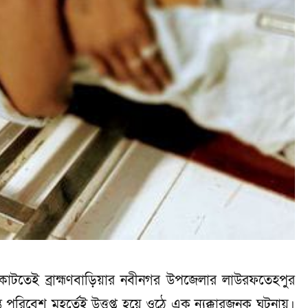
া কাটতেই ব্রাহ্মণবাড়িয়ার নবীনগর উপজেলার লাউরফতেহপুর
 পরিবেশ মুহূর্তেই উত্তপ্ত হয়ে ওঠে এক ন্যক্কারজনক ঘটনায়।