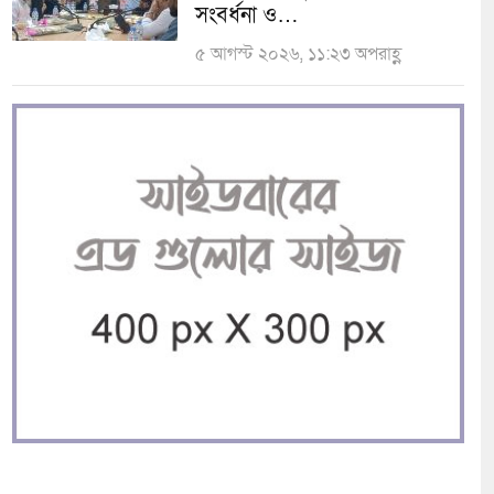
সংবর্ধনা ও…
৫ আগস্ট ২০২৬, ১১:২৩ অপরাহ্ণ