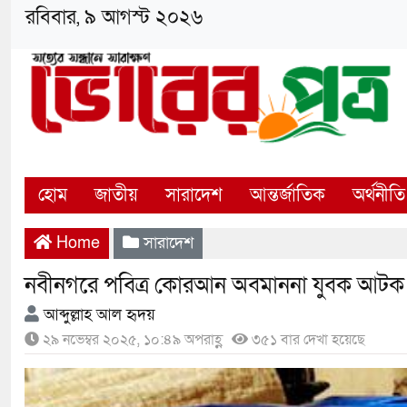
রবিবার, ৯ আগস্ট ২০২৬
হোম
জাতীয়
সারাদেশ
আন্তর্জাতিক
অর্থনীতি
Home
সারাদেশ
নবীনগরে পবিত্র কোরআন অবমাননা যুবক আটক
আব্দুল্লাহ আল হৃদয়
২৯ নভেম্বর ২০২৫, ১০:৪৯ অপরাহ্ণ
৩৫১ বার দেখা হয়েছে