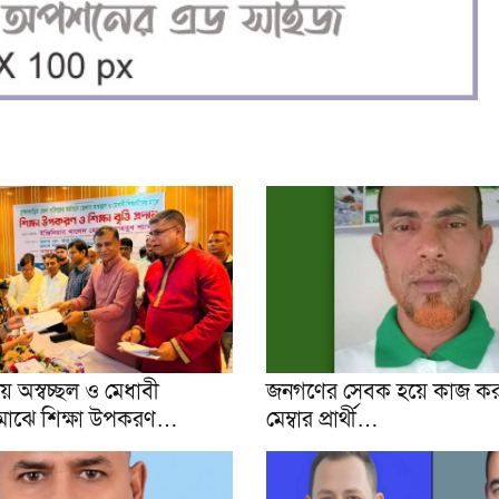
য়ায় অস্বচ্ছল ও মেধাবী
জনগণের সেবক হয়ে কাজ কর
ের মাঝে শিক্ষা উপকরণ…
মেম্বার প্রার্থী…