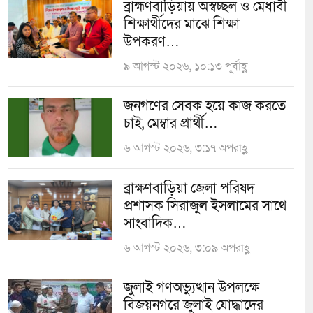
ব্রাহ্মণবাড়িয়ায় অস্বচ্ছল ও মেধাবী
শিক্ষার্থীদের মাঝে শিক্ষা
উপকরণ…
৯ আগস্ট ২০২৬, ১০:১৩ পূর্বাহ্ণ
জনগণের সেবক হয়ে কাজ করতে
চাই, মেম্বার প্রার্থী…
৬ আগস্ট ২০২৬, ৩:১৭ অপরাহ্ণ
ব্রাক্ষণবাড়িয়া জেলা পরিষদ
প্রশাসক সিরাজুল ইসলামের সাথে
সাংবাদিক…
৬ আগস্ট ২০২৬, ৩:০৯ অপরাহ্ণ
জুলাই গণঅভ্যুত্থান উপলক্ষে
বিজয়নগরে জুলাই যোদ্ধাদের