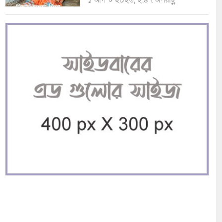
১ আগস্ট ২০২৬, ২:৪৭ অপরাহ্ণ