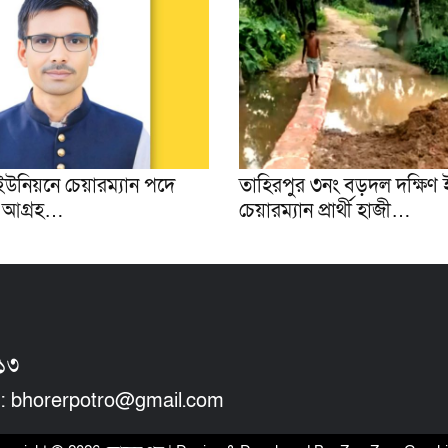
র ইউনিয়নে চেয়ারম্যান পদে
তাহিরপুর ৩নং বড়দল দক্ষিণ 
ার আগ্ৰহ…
চেয়ারম্যান প্রার্থী হাজী…
২১৩
 : bhorerpotro@gmail.com