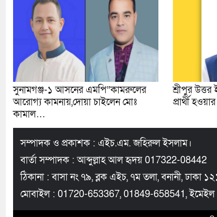
সুনামগঞ্জ-১ আসনের এমপি”কামরুলের
শ্রীপুর উত্ত
আরোগ্য কামনায়,দোয়া চাইলেন মোঃ
প্রার্থী হওয়
কামাল…
সম্পাদক ও প্রকাশক : এইচ.এম. জহিরুল ইসলাম।
বার্তা সম্পাদক : আব্দুল্লাহ আল হৃদয় 017322-08442
ঠিকানা : বাসা নং ৭৯, ব্লক এইচ, ৭ম তলা, বনানী, ঢাকা ১
মোবাইল : 01720-653367, 01849-658541, ইমেইল