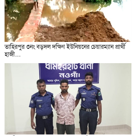
তাহিরপুর ৩নং বড়দল দক্ষিণ ইউনিয়নের চেয়ারম্যান প্রার্থী
হাজী…