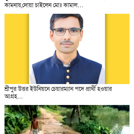
কামনায়,দোয়া চাইলেন মোঃ কামাল…
শ্রীপুর উত্তর ইউনিয়নে চেয়ারম্যান পদে প্রার্থী হওয়ার
আগ্ৰহ…