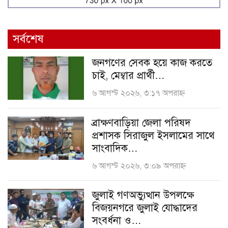
সর্বশেষ
জনগণের সেবক হয়ে কাজ করতে
চাই, মেম্বার প্রার্থী…
৬ আগস্ট ২০২৬, ৩:১৭ অপরাহ্ণ
ব্রাক্ষণবাড়িয়া জেলা পরিষদ
প্রশাসক সিরাজুল ইসলামের সাথে
সাংবাদিক…
৬ আগস্ট ২০২৬, ৩:০৯ অপরাহ্ণ
জুলাই গণঅভ্যুত্থান উপলক্ষে
বিজয়নগরে জুলাই যোদ্ধাদের
সংবর্ধনা ও…