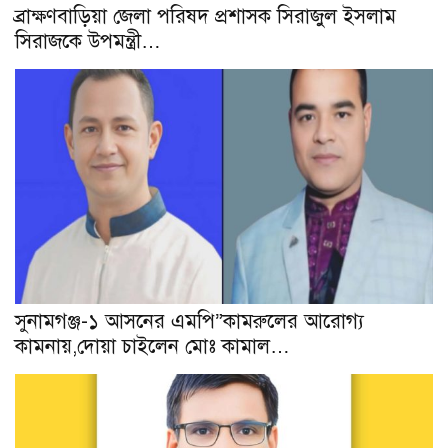
ব্রাক্ষণবাড়িয়া জেলা পরিষদ প্রশাসক সিরাজুল ইসলাম
সিরাজকে উপমন্ত্রী…
সুনামগঞ্জ-১ আসনের এমপি”কামরুলের আরোগ্য
কামনায়,দোয়া চাইলেন মোঃ কামাল…