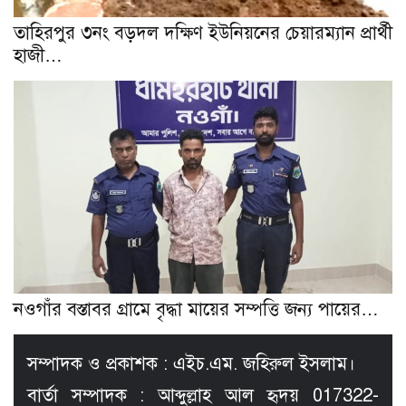
তাহিরপুর ৩নং বড়দল দক্ষিণ ইউনিয়নের চেয়ারম্যান প্রার্থী
হাজী…
নওগাঁর বস্তাবর গ্রামে বৃদ্ধা মায়ের সম্পত্তি জন্য পায়ের…
সম্পাদক ও প্রকাশক : এইচ.এম. জহিরুল ইসলাম।
বার্তা সম্পাদক : আব্দুল্লাহ আল হৃদয় 017322-