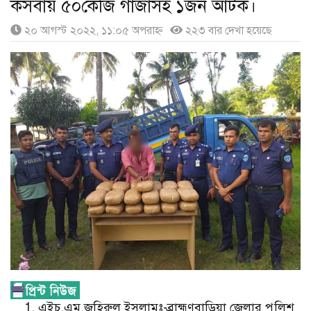
কসবায় ৫০কেজি গাজাসহ ১জন আটক।
২০ আগস্ট ২০২২, ১১:০৫ অপরাহ্ণ
২২৩ বার দেখা হয়েছে
এইচ,এম,জহিরুল ইসলামঃ-ব্রাহ্মণবাড়িয়া জেলার পুলিশ