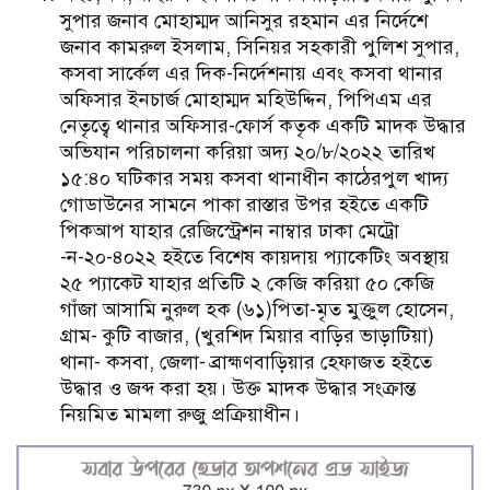
সুপার জনাব মোহাম্মদ আনিসুর রহমান এর নির্দেশে
জনাব কামরুল ইসলাম, সিনিয়র সহকারী পুলিশ সুপার,
কসবা সার্কেল এর দিক-নির্দেশনায় এবং কসবা থানার
অফিসার ইনচার্জ মোহাম্মদ মহিউদ্দিন, পিপিএম এর
নেতৃত্বে থানার অফিসার-ফোর্স কতৃক একটি মাদক উদ্ধার
অভিযান পরিচালনা করিয়া অদ্য ২০/৮/২০২২ তারিখ
১৫:৪০ ঘটিকার সময় কসবা থানাধীন কাঠেরপুল খাদ্য
গোডাউনের সামনে পাকা রাস্তার উপর হইতে একটি
পিকআপ যাহার রেজিস্ট্রেশন নাম্বার ঢাকা মেট্রো
-ন-২০-৪০২২ হইতে বিশেষ কায়দায় প্যাকেটিং অবস্থায়
২৫ প্যাকেট যাহার প্রতিটি ২ কেজি করিয়া ৫০ কেজি
গাঁজা আসামি নুরুল হক (৬১)পিতা-মৃত মুক্তুল হোসেন,
গ্রাম- কুটি বাজার, (খুরশিদ মিয়ার বাড়ির ভাড়াটিয়া)
থানা- কসবা, জেলা- ব্রাহ্মণবাড়িয়ার হেফাজত হইতে
উদ্ধার ও জব্দ করা হয়। উক্ত মাদক উদ্ধার সংক্রান্ত
নিয়মিত মামলা রুজু প্রক্রিয়াধীন।